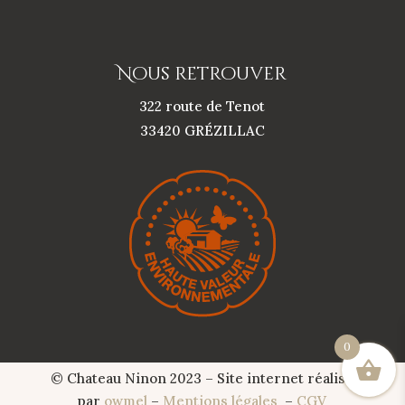
Nous retrouver
322 route de Tenot
33420 GRÉZILLAC
0
© Chateau Ninon 2023 – Site internet réalisé
par
owmel
–
Mentions légales
–
CGV