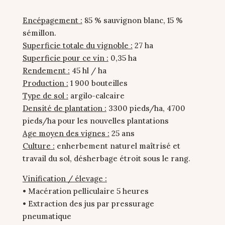
Encépagement :
85 % sauvignon blanc, 15 %
sémillon.
Superficie totale du vignoble :
27 ha
Superficie pour ce vin :
0,35 ha
Rendement :
45 hl / ha
Production :
1 900 bouteilles
Type de sol :
argilo-calcaire
Densité de plantation :
3300 pieds/ha, 4700
pieds/ha pour les nouvelles plantations
Age moyen des vignes :
25 ans
Culture :
enherbement naturel maîtrisé et
travail du sol, désherbage étroit sous le rang.
Vinification / élevage :
• Macération pelliculaire 5 heures
• Extraction des jus par pressurage
pneumatique