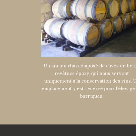
Un ancien chai composé de cuves en bét
revêtues époxy, qui nous servent
uniquement à la conservation des vins. 
emplacement y est réservé pour l’élevage
barriques.