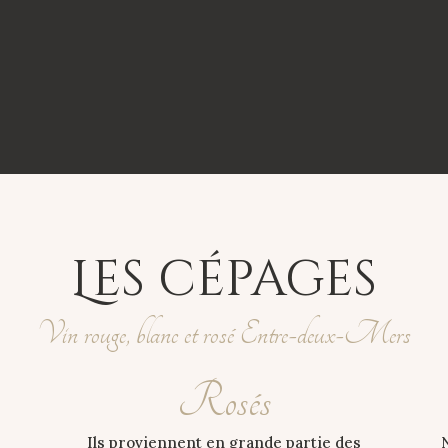
Les cépages
Vin rouge, blanc et rosé Entre-deux-Mers
Rosés
Ils proviennent en grande partie des