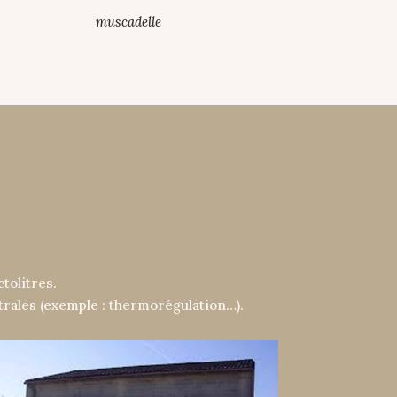
muscadelle
tolitres.
trales (exemple : thermorégulation…).