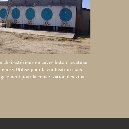
n chai extérieur en cuves béton revêtues
époxy. Utilisé pour la vinification mais
également pour la conservation des vins.