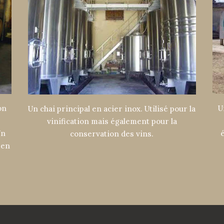
U
on
Un chai principal en acier inox. Utilisé pour la
vinification mais également pour la
Un
conservation des vins.
 en