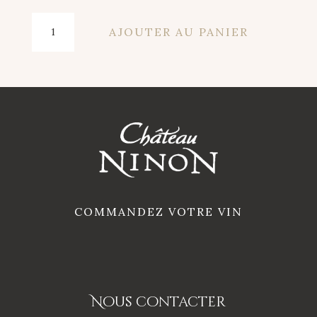
quantité
AJOUTER AU PANIER
de
Bordeaux
Rouge
2025
COMMANDEZ VOTRE VIN
Nous contacter