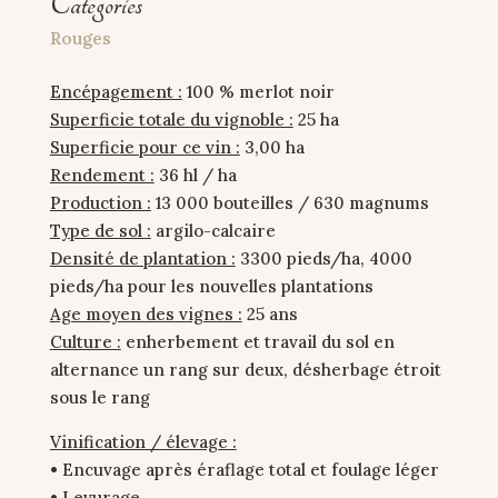
Categories
Rouges
Encépagement :
100 % merlot noir
Superficie totale du vignoble :
25 ha
Superficie pour ce vin :
3,00 ha
Rendement :
36 hl / ha
Production :
13 000 bouteilles / 630 magnums
Type de sol :
argilo-calcaire
Densité de plantation :
3300 pieds/ha, 4000
pieds/ha pour les nouvelles plantations
Age moyen des vignes :
25 ans
Culture :
enherbement et travail du sol en
alternance un rang sur deux, désherbage étroit
sous le rang
Vinification / élevage :
• Encuvage après éraflage total et foulage léger
• Levurage